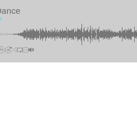
Dance
KE
00:00
1X