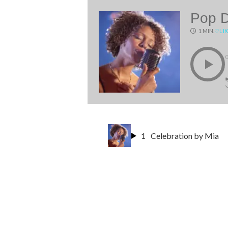
Pop 
1 MIN.
♡
LI
1
Celebration by Mia