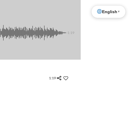
English
▼
-1:19
1:19